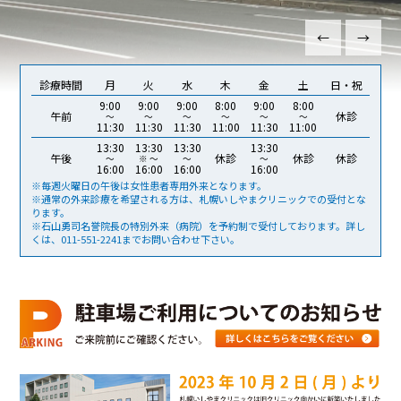
←
→
診療時間
月
火
水
木
金
土
日・祝
9:00
9:00
9:00
8:00
9:00
8:00
午前
休診
～
～
～
～
～
～
11:30
11:30
11:30
11:00
11:30
11:00
13:30
13:30
13:30
13:30
午後
休診
休診
休診
～
※ ～
～
～
16:00
16:00
16:00
16:00
※毎週火曜日の午後は女性患者専用外来となります。
※通常の外来診療を希望される方は、札幌いしやまクリニックでの受付とな
ります。
※石山勇司名誉院長の特別外来（病院）を予約制で受付しております。詳し
くは、011-551-2241までお問い合わせ下さい。