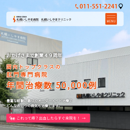
おかげさまで創業４９周年
国内トップクラスの
肛門専門病院
年間治療数 50,000例
豊富な経験に基づくオーダーメイド治療で
どんなおしりの病気も治療します。
これって痔？出血したらすぐ来院を！
→