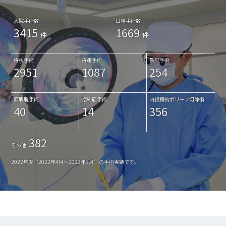
入院手術数
日帰手術数
3415
1669
件
件
痔核手術
痔瘻手術
裂肛手術
2951
1087
254
直腸脱手術
括約筋手術
内視鏡的ポリープ切除術
40
14
356
382
その他
2022年度（2022年4月～2023年3月）の手術実績です。